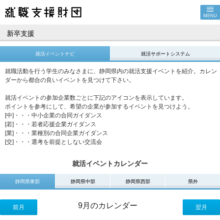
MENU
新卒支援
就活イベントナビ
就活サポートシステム
就職活動を行う学生のみなさまに、静岡県内の就活支援イベントを紹介。カレン
ダーから都合の良いイベントを見つけて下さい。
就活イベントの参加企業数ごとに下記のアイコンを表示しています。
ポイントを参考にして、希望の企業が参加するイベントを見つけよう。
[中]・・・中小企業の合同ガイダンス
[若]・・・若者応援企業ガイダンス
[業]・・・業種別の合同企業ガイダンス
[交]・・・選考を前提としない交流会
就活イベントカレンダー
静岡県東部
静岡県中部
静岡県西部
県外
9月のカレンダー
前月
翌月