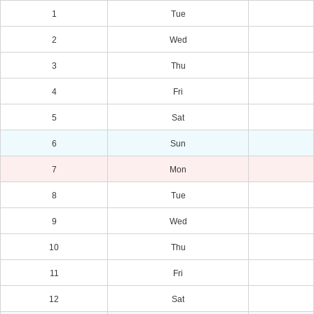
1
Tue
2
Wed
3
Thu
4
Fri
5
Sat
6
Sun
7
Mon
8
Tue
9
Wed
10
Thu
11
Fri
12
Sat